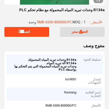
1
1
/
R134a وحدات تبريد المياه المحمولة مع نظام تحكم PLC
الأسعار：RMB 6500-800000/PC
MOQ：1 وحدة
افضل سعر
ﺎﺘﺼﻟ ﺍﻶﻧ
منتوج وصف
تسليط الضوء
,
R134a وحدات تبريد المياه المحمولة
,
R134a آلة تبريد المياه
وحدات تبريد المياه المحمولة التي يتم التحكم بها
بواسطة PLC
إصدار
Iso9001
الشهادات
اسم العلامة
Ruixiang
التجارية
الأسعار
RMB 6500-800000/PC