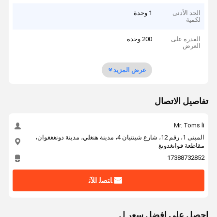
الحد الأدنى
1 وحدة
لكمية
القدرة على
200 وحدة
العرض
عرض المزيد
تفاصيل الاتصال
Mr. Toms li
المبنى 1، رقم 12، شارع شينتيان 4، مدينة هنغلي، مدينة دونغغغوان،
مقاطعة قوانغدونغ
17388732852
ﺎﺘﺼﻟ ﺍﻶﻧ
احصل على افضل سعر ل