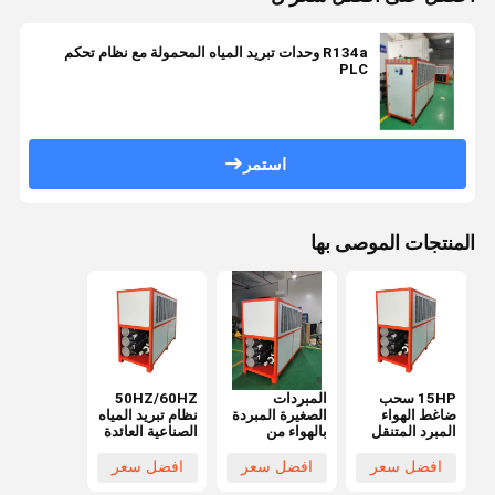
R134a وحدات تبريد المياه المحمولة مع نظام تحكم
PLC
استمر
المنتجات الموصى بها
15HP سحب
المبردات
50HZ/60HZ
ضاغط الهواء
الصغيرة المبردة
نظام تبريد المياه
المبرد المتنقل
بالهواء من
الصناعية العائدة
الصناعي المبرد
الصلب المقاوم
للدورة الطويلة
الكيميائي
للصدأ للصناعات
المبرد بالهواء
افضل سعر
افضل سعر
افضل سعر
الكيميائية