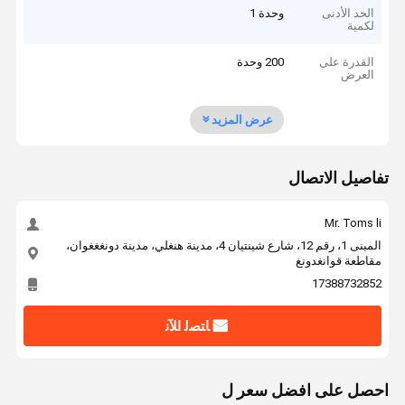
الحد الأدنى
وحدة 1
لكمية
القدرة على
200 وحدة
العرض
عرض المزيد
تفاصيل الاتصال
Mr. Toms li
المبنى 1، رقم 12، شارع شينتيان 4، مدينة هنغلي، مدينة دونغغغوان،
مقاطعة قوانغدونغ
17388732852
ﺎﺘﺼﻟ ﺍﻶﻧ
احصل على افضل سعر ل