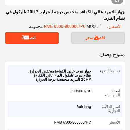
1
1
/
جهاز التبريد عالي الكفاءة منخفض درجة الحرارة 20HP غليكول في
نظام التبريد
الأسعار：RMB 6500-800000/PC
MOQ：1 مجموعة
افضل سعر
ﺎﺘﺼﻟ ﺍﻶﻧ
منتوج وصف
تسليط الضوء
,
جهاز تبريد عالي الكفاءة منخفض الحرارة
,
نظام تبريد غليكول الماء عالي الكفاءة
20HP التبريد منخفضة درجة الحرارة
إصدار
ISO9001/CE
الشهادات
اسم العلامة
Ruixiang
التجارية
الأسعار
RMB 6500-800000/PC