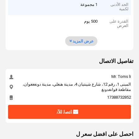
الحد الأدنى
1 مجموعة
لكمية
القدرة على
500 يوم
العرض
عرض المزيد
تفاصيل الاتصال
Mr. Toms li
المبنى 1، رقم 12، شارع شينتيان 4، مدينة هنغلي، مدينة دونغغغوان،
مقاطعة قوانغدونغ
17388732852
ﺎﺘﺼﻟ ﺍﻶﻧ
احصل على افضل سعر ل