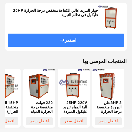
جهاز التبريد عالي الكفاءة منخفض درجة الحرارة 20HP
غليكول في نظام التبريد
استمر
المنتجات الموصى بها
3HP 3 طن
25HP 220V
220 فولت
15HP الب
البرودة منخفضة
آلية المياه تبريد
منخفضة درجة
منخفضة درج
درجة الحرارة
غليكول المبردة
الحرارة المياه
الحرارة الهو
نظام التبريد
المياه الصناعية
المبردة صديقة
تبرد للصيدلة
المياه الجليكول
المبرد
للبيئة للسيطرة
الطبية التبري
افضل سعر
افضل سعر
افضل سعر
افضل سع
المحمول
الدقيقة على
درجة الحرارة